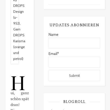
DROPS
Design
(u-
952),
UPDATES ABONNIEREN
Garn
Name
DROPS
Karisma
(orange
und
Email*
petrol)
H
ui, ganz
schön spät
BLOGROLL
dran!