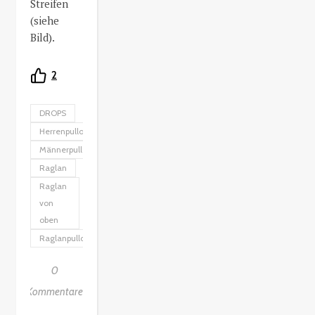
Streifen
(siehe
Bild).
2
DROPS
Herrenpullover
Männerpullover
Raglan
Raglan
von
oben
Raglanpullover
0
Kommentare