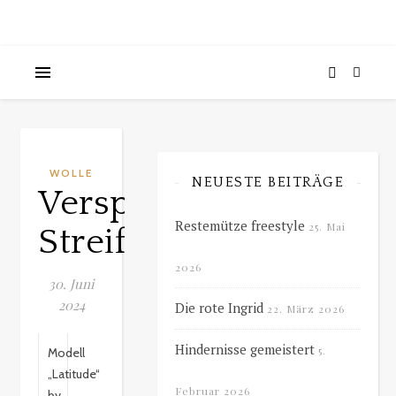
WOLLE
NEUESTE BEITRÄGE
Verspätete
Restemütze freestyle
25. Mai
Streifen
2026
30. Juni
2024
Die rote Ingrid
22. März 2026
Hindernisse gemeistert
5.
Modell
„Latitude“
Februar 2026
by