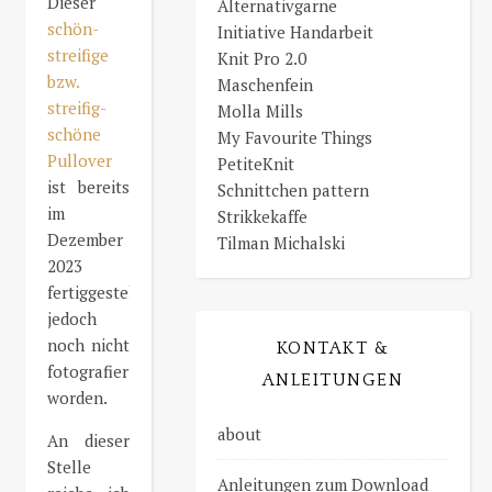
Dieser
Alternativgarne
schön-
Initiative Handarbeit
streifige
Knit Pro 2.0
bzw.
Maschenfein
streifig-
Molla Mills
schöne
My Favourite Things
Pullover
PetiteKnit
ist bereits
Schnittchen pattern
im
Strikkekaffe
Dezember
Tilman Michalski
2023
fertiggestellt,
jedoch
noch nicht
KONTAKT &
fotografiert
ANLEITUNGEN
worden.
about
An dieser
Stelle
Anleitungen zum Download