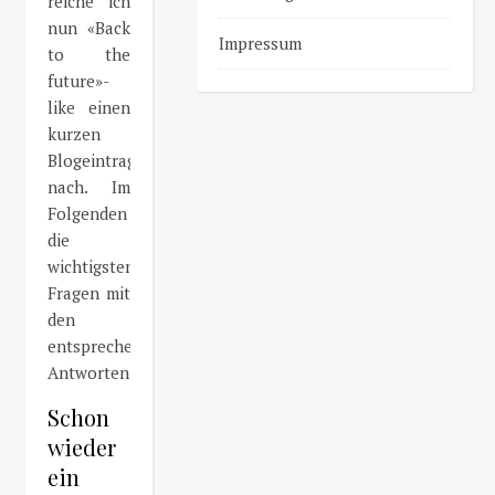
reiche ich
nun «Back
Impressum
to the
future»-
like einen
kurzen
Blogeintrag
nach. Im
Folgenden
die
wichtigsten
Fragen mit
den
entsprechenden
Antworten.
Schon
wieder
ein