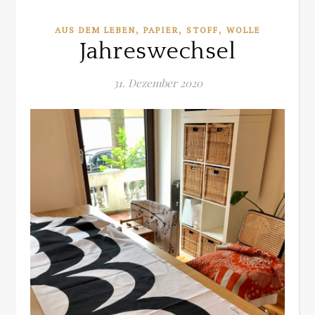
,
,
,
AUS DEM LEBEN
PAPIER
STOFF
WOLLE
Jahreswechsel
31. Dezember 2020