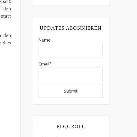
epäck
f den
 statt
UPDATES ABONNIEREN
n den
Name
 dies
Email*
BLOGROLL