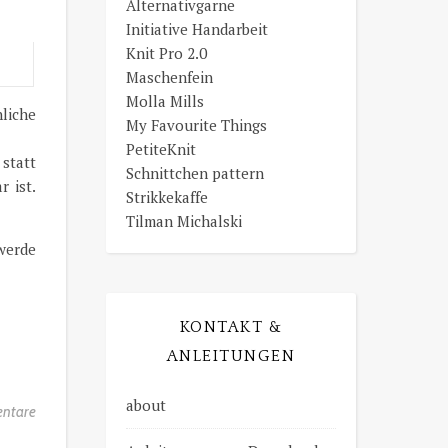
Alternativgarne
Initiative Handarbeit
Knit Pro 2.0
Maschenfein
Molla Mills
nliche
My Favourite Things
PetiteKnit
 statt
Schnittchen pattern
r ist.
Strikkekaffe
Tilman Michalski
werde
KONTAKT &
ANLEITUNGEN
about
ntare