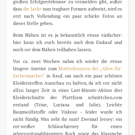
großen Erfolgserlebnisse zu vermelden gibt, außer
dass
die Jacke
nun tragbare Formen aufweist, wird es
erst nach Vollendung ein paar schicke Fotos an
dieser Stelle geben.
Beim Nähen ist es ja bekanntlich etwas einfacher:
hier kann ich euch bereits
nach
dem Einkauf und
noch
vor
dem Nähen teilhaben lassen.
Vor ca. zwei Wochen nahm ich wieder die etwas
längere Anreise zum
Mutterkonzern der „Alles-für-
Sachenmacher“
in Kauf, um nach ein paar schönen
Kleiderstoffen Ausschau zu halten, da ich vor nicht
allzu langer Zeit in einer Last-Minute-Aktion drei
Kleiderschnitte der Plattform schnittchen.com
erstand (Trine, Luciana und Julie). Leichte
Baumwollstoffe oder Viskose – leider wurde ich
nicht fündig. Was seht ihr nun? Zweimal Jersey: ein
rot-weißer Schlauchjersey für einen
jahreszeitunabhängigen Rock sowie das klassische