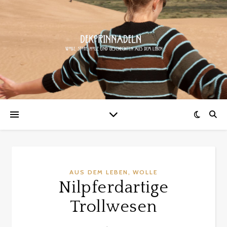
,
AUS DEM LEBEN
WOLLE
Nilpferdartige
Trollwesen