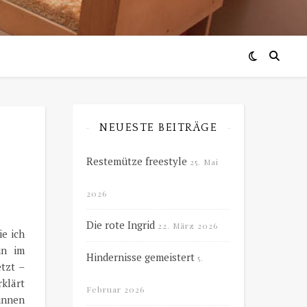
NEUESTE BEITRÄGE
Restemütze freestyle
25. Mai
2026
Die rote Ingrid
22. März 2026
ie ich
in im
Hindernisse gemeistert
5.
tzt –
rklärt
Februar 2026
ginnen