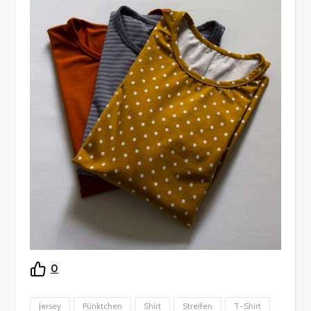
0
Jersey
Pünktchen
Shirt
Streifen
T-Shirt