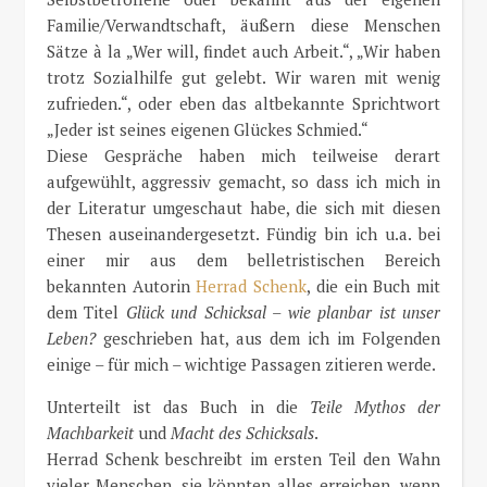
Familie/Verwandtschaft, äußern diese Menschen
Sätze à la „Wer will, findet auch Arbeit.“, „Wir haben
trotz Sozialhilfe gut gelebt. Wir waren mit wenig
zufrieden.“, oder eben das altbekannte Sprichtwort
„Jeder ist seines eigenen Glückes Schmied.“
Diese Gespräche haben mich teilweise derart
aufgewühlt, aggressiv gemacht, so dass ich mich in
der Literatur umgeschaut habe, die sich mit diesen
Thesen auseinandergesetzt. Fündig bin ich u.a. bei
einer mir aus dem belletristischen Bereich
bekannten Autorin
Herrad Schenk
, die ein Buch mit
dem Titel
Glück und Schicksal – wie planbar ist unser
Leben?
geschrieben hat, aus dem ich im Folgenden
einige – für mich – wichtige Passagen zitieren werde.
Unterteilt ist das Buch in die
Teile Mythos der
Machbarkeit
und
Macht des Schicksals
.
Herrad Schenk beschreibt im ersten Teil den Wahn
vieler Menschen, sie könnten alles erreichen, wenn