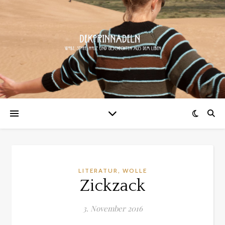
,
LITERATUR
WOLLE
Zickzack
3. November 2016