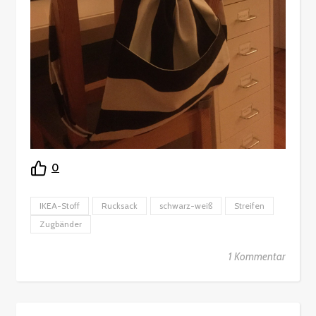
0
IKEA-Stoff
Rucksack
schwarz-weiß
Streifen
Zugbänder
1 Kommentar