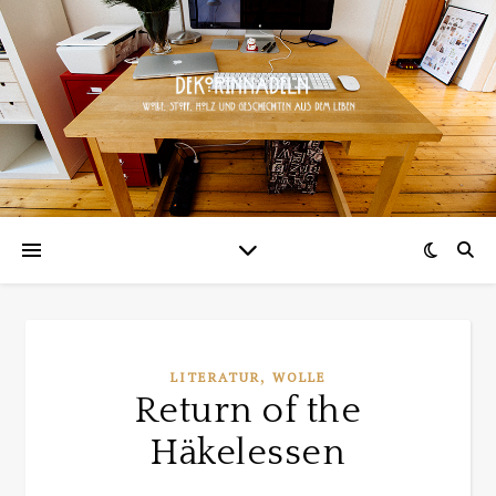
,
LITERATUR
WOLLE
Return of the
Häkelessen