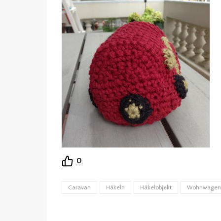
0
Caravan
Häkeln
Häkelobjekt
Wohnwagen