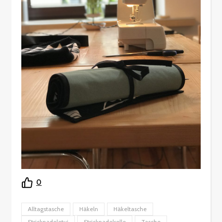
0
Alltagstasche
Häkeln
Häkeltasche
Stricknadeletui
Stricknadelrolle
Tasche