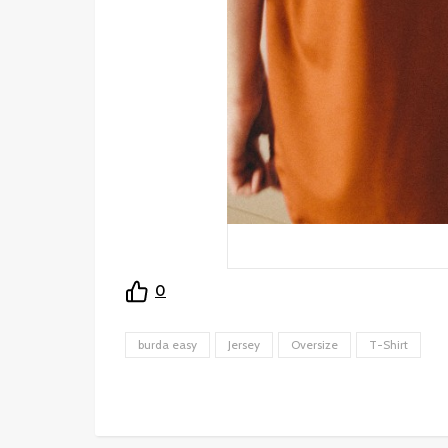
0
burda easy
Jersey
Oversize
T-Shirt