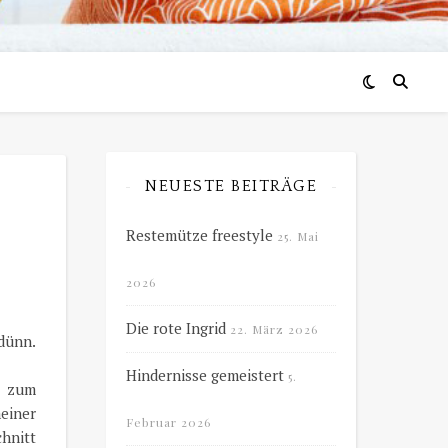
NEUESTE BEITRÄGE
Restemütze freestyle
25. Mai
2026
Die rote Ingrid
22. März 2026
 dünn.
Hindernisse gemeistert
5.
n zum
einer
Februar 2026
chnitt