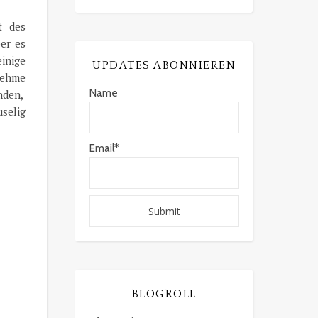
t des
er es
inige
UPDATES ABONNIEREN
 nehme
Name
nden,
selig
Email*
BLOGROLL