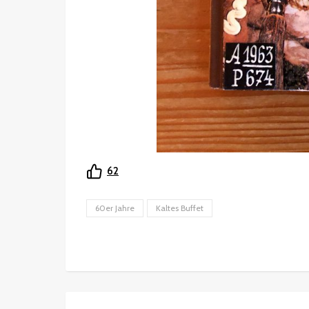
62
60er Jahre
Kaltes Buffet