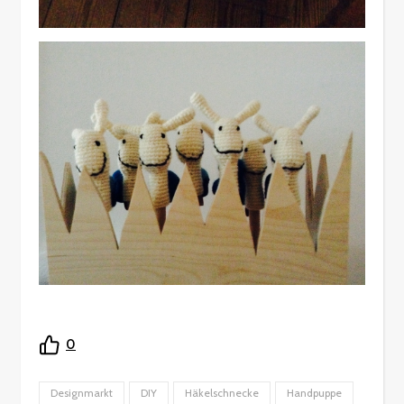
0
Designmarkt
DIY
Häkelschnecke
Handpuppe