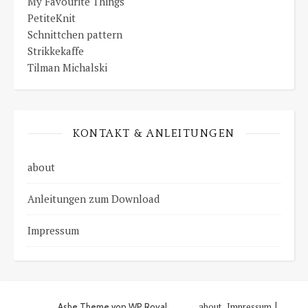
My Favourite Things
PetiteKnit
Schnittchen pattern
Strikkekaffe
Tilman Michalski
KONTAKT & ANLEITUNGEN
about
Anleitungen zum Download
Impressum
about
Impressum
Ashe Theme von
WP Royal
.