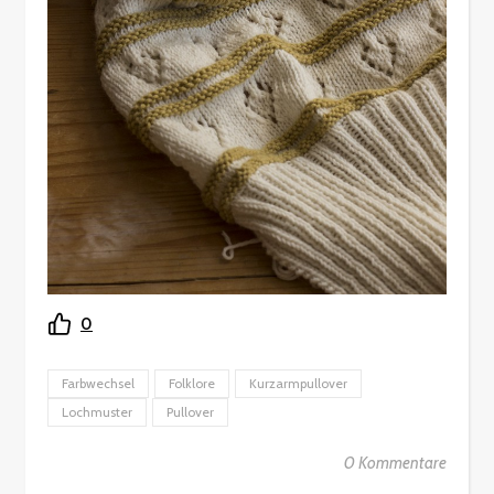
0
Farbwechsel
Folklore
Kurzarmpullover
Lochmuster
Pullover
0 Kommentare