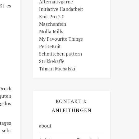
Alternativgarne
ßt es
Initiative Handarbeit
Knit Pro 2.0
Maschenfein
Molla Mills
My Favourite Things
PetiteKnit
Schnittchen pattern
Strikkekaffe
Tilman Michalski
 Druck
guten
KONTAKT &
gslos
ANLEITUNGEN
tages
about
t sehr