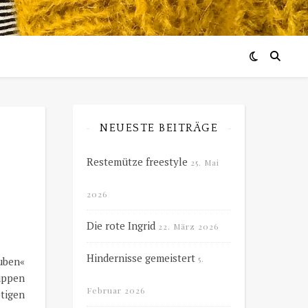
NEUESTE BEITRÄGE
Restemütze freestyle
25. Mai
2026
Die rote Ingrid
22. März 2026
Hindernisse gemeistert
5.
auben«
uppen
Februar 2026
tigen