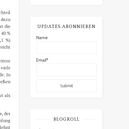
chteil
h dazu
at die
UPDATES ABONNIEREN
p 40 %
Name
,1 %)
ericht
Email*
itere
viele
e. In
ließen
t als
, der
BLOGROLL
ahlung
lehnt