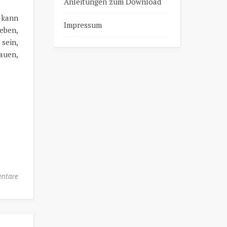
Anleitungen zum Download
e kann
Impressum
leben,
 sein,
auen,
ntare