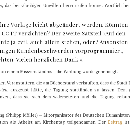
, das bei Gläubigen Unwillen hervorrufen könne. Wörtlich hei
Ihre Vorlage leicht abgeändert werden. Könnten
GOTT verzichten? Der zweite Satzteil ›Auf den
te ja evtl. auch allein stehen, oder? Ansonsten
ungen Kunden­beschwerden vorprogrammiert,
hten. Vielen herzlichen Dank.«
von einem Missverständnis – die Werbung wurde genehmigt.
hen Veranstaltern, die am Bücherstand verkauften, dass die Stadt
uten
, ausgeübt hätte, die Tagung stattfinden zu lassen. Dem 
anken, dass sie sich dem widersetzten und die Tagung reibun
ng (Philipp Möller) — Mitorganisator des Deutschen Humanisten
tion als Atheist am Kirchentag teilgenommen. Der
Beitrag
is