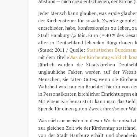
Abstand — mich dazu entschieden, der Kirche 
Jeder Mensch kann glauben, was er/sie glauben
der Kirchensteuer für soziale Zwecke genutzt 
entschieden habe, konfessionslos zu leben, zah
Stadt Hamburg 7,5 Mio. Euro ( = 40 % des Gesa
aller in Deutschland lebenden BürgerInnen k
(Stand: 2011 / Quelle:
Statistisches Bundesam
mit dem Titel »
Was der Kirchentag wirklich kos
Jährlich werden die Staatskirchen Deutsch
unglaubliche Fakten werden auf der Website
Menschen, sie täten Gutes, wenn sie Kirchens
Wahrheit wird nur ein Bruchteil hierfür von de
in Personalkosten kirchlicher Einrichtungen ei
Mit einem Kirchenaustritt kann man das Geld,
Spende für einen guten Zweck ihrer/seiner Wah
Was mich am meisten in dieser Woche entsetzt 
zur gleichen Zeit wie der Kirchentag stattfand
von der Stadt Hamburg erhält und obendrein