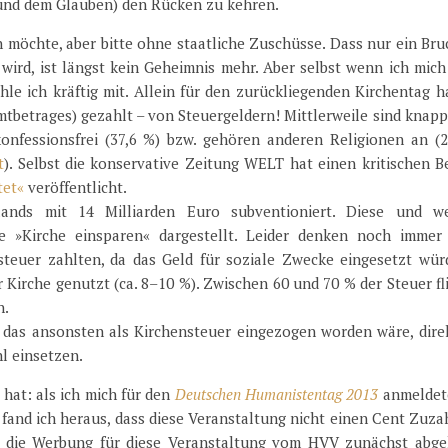
(und dem Glauben) den Rücken zu kehren.
 möchte, aber bitte ohne staatliche Zuschüsse. Dass nur ein Bru
wird, ist längst kein Geheimnis mehr. Aber selbst wenn ich mic
le ich kräftig mit. Allein für den zurückliegenden Kirchentag h
mtbetrages) gezahlt – von Steuergeldern! Mittlerweile sind knap
onfessionsfrei (37,6 %) bzw. gehören anderen Religionen an (2
t
). Selbst die konservative Zeitung WELT hat einen kritischen B
tet«
veröffentlicht.
lands mit 14 Milliarden Euro subventioniert. Diese und we
 »Kirche einsparen« dargestellt. Leider denken noch immer 
teuer zahlten, da das Geld für soziale Zwecke eingesetzt würd
r Kirche genutzt (ca. 8–10 %). Zwischen 60 und 70 % der Steuer f
n.
 das ansonsten als Kirchensteuer eingezogen worden wäre, direk
l einsetzen.
hat: als ich mich für den
Deutschen Humanistentag 2013
anmeldete
, fand ich heraus, dass diese Veranstaltung nicht einen Cent Zuz
 die Werbung für diese Veranstaltung vom HVV zunächst abge