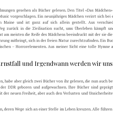
ilmungen gesehen als Bücher gelesen. Den Titel «Das Mädchen»
 Music vorgeschlagen. Ein neunjähriges Mädchen verirrt sich bei
n Maine und ist ganz auf sich allein gestellt. Aus verschie
Weg zurück in die Zivilisation sucht, ums Überleben kämpft un
hat am meisten die Reife des Mädchens beeindruckt mit der sie di
ahrung mitbringt, sich in der freien Natur zurechtzufinden. Ein Bu
ischen – Horrorelementen. Aus meiner Sicht eine tolle Hymne a
 Ernstfall und Irgendwann werden wir uns
en, habe aber gleich zwei Bücher von ihr gelesen, die nun auch be
 in der DDR geboren und aufgewachsen. Ihre Bücher sind gepräg
 der neuen Freiheit, aber auch den Verlusten und Unsicherheite
en, deren Wege sich an einer Stelle im Leben kreuzen. Alle führen