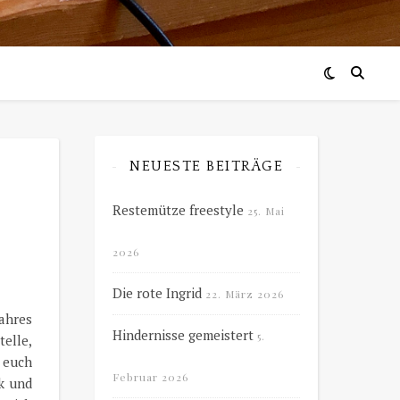
NEUESTE BEITRÄGE
Restemütze freestyle
25. Mai
2026
Die rote Ingrid
22. März 2026
ahres
Hindernisse gemeistert
5.
elle,
 euch
Februar 2026
ik und