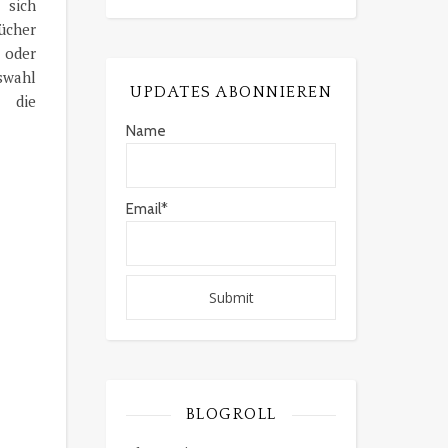
 sich
ücher
 oder
swahl
UPDATES ABONNIEREN
d die
Name
Email*
BLOGROLL