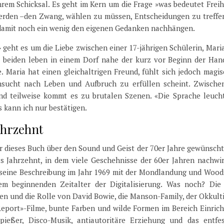
hrem Schicksal. Es geht im Kern um die Frage »was bedeutet Freih
erden –den Zwang, wählen zu müssen, Entscheidungen zu treffen
 damit noch ein wenig den eigenen Gedanken nachhängen.
geht es um die Liebe zwischen einer 17-jährigen Schülerin, Mari
 beiden leben in einem Dorf nahe der kurz vor Beginn der Han
 Maria hat einen gleichaltrigen Freund, fühlt sich jedoch magi
sucht nach Leben und Aufbruch zu erfüllen scheint. Zwische
nd teilweise kommt es zu brutalen Szenen. «Die Sprache leucht
 kann ich nur bestätigen.
Jahrzehnt
r dieses Buch über den Sound und Geist der 70er Jahre gewünscht
s Jahrzehnt, in dem viele Geschehnisse der 60er Jahren nachwir
 seine Beschreibung im Jahr 1969 mit der Mondlandung und Wood
 beginnenden Zeitalter der Digitalisierung. Was noch? Die
n und die Rolle von David Bowie, die Manson-Family, der Okkult
eport»-Filme, bunte Farben und wilde Formen im Bereich Einrich
ießer, Disco-Musik, antiautoritäre Erziehung und das entfes