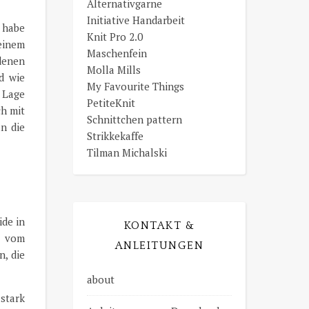
Alternativgarne
Initiative Handarbeit
 habe
Knit Pro 2.0
 einem
Maschenfein
denen
Molla Mills
d wie
My Favourite Things
e Lage
PetiteKnit
ch mit
Schnittchen pattern
n die
Strikkekaffe
Tilman Michalski
ide in
KONTAKT &
t vom
ANLEITUNGEN
n, die
about
 stark