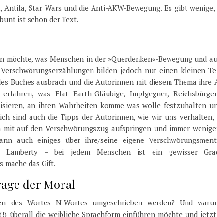
Antifa, Star Wars und die Anti-AKW-Bewegung. Es gibt wenige, 
bunt ist schon der Text.
hen möchte, was Menschen in der »Querdenken«-Bewegung und au
Verschwörungserzählungen bilden jedoch nur einen kleinen Tei
des Buches ausbrach und die Autorinnen mit diesem Thema ihre A
 erfahren, was Flat Earth-Gläubige, Impfgegner, Reichsbürge
lisieren, an ihren Wahrheiten komme was wolle festzuhalten un
ich sind auch die Tipps der Autorinnen, wie wir uns verhalten,
 mit auf den Verschwörungszug aufspringen und immer wenige
nn auch einiges über ihre/seine eigene Verschwörungsmenta
in Lamberty – bei jedem Menschen ist ein gewisser Gr
s mache das Gift.
rage der Moral
gen des Wortes N-Wortes umgeschrieben werden? Und waru
!) überall die weibliche Sprachform einführen möchte und jetzt