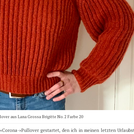
lover aus Lana Grossa Brigitte No. 2 Farbe 20
 «Corona-»Pullover gestartet, den ich in meinen letzten Urlaub