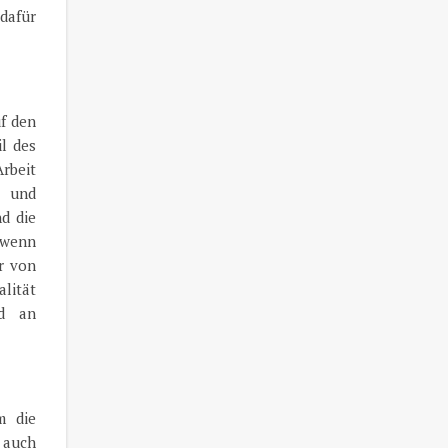
dafür
f den
l des
rbeit
r und
d die
 wenn
r von
lität
ad an
m die
 auch