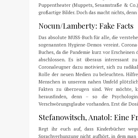
Puppentheater (Muppets, Sesamstraße & Co.), 
großartige Bilder. Doch das macht nichts, denn 
Nocun/Lamberty: Fake Facts
Das absolute MUSS-Buch für alle, die verste
sogenannten Hygiene-Demos vereint. Corona-
Buches, da die Pandemie kurz vor Erscheinen 
abschlossen. Es ist überaus interessant zu
Coronaleugner dazu motiviert, sich zu radika
Rolle der neuen Medien zu beleuchten. Hilfre
Menschen in unserem nahen Umfeld plötzlich
Fakten zu überzeugen sind. Wer möchte, ka
herausfinden, denn – so die Psycholog
Verschwörungsglaube vorhanden. Erst die Dosi
Stefanowitsch, Anatol: Eine F
Regt ihr euch auf, dass Kinderbücher we
Sprachverhunzung nicht aufhört, in dem man (