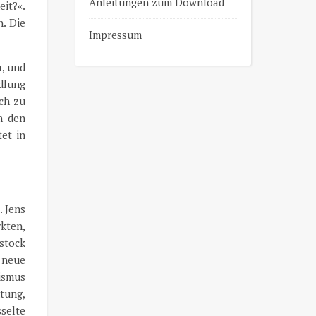
Anleitungen zum Download
eit?«.
. Die
Impressum
a, und
dlung
sch zu
n den
et in
. Jens
kten,
stock
 neue
ismus
tung,
selte