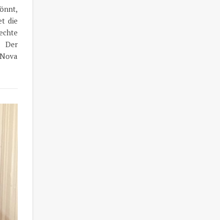
könnt,
t die
rechte
» Der
 Nova