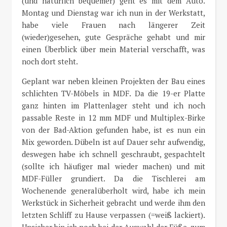
(und natürlich bequemer) geht es mit dem Auto.
Montag und Dienstag war ich nun in der Werkstatt,
habe viele Frauen nach längerer Zeit
(wieder)gesehen, gute Gespräche gehabt und mir
einen Überblick über mein Material verschafft, was
noch dort steht.
Geplant war neben kleinen Projekten der Bau eines
schlichten TV-Möbels in MDF. Da die 19-er Platte
ganz hinten im Plattenlager steht und ich noch
passable Reste in 12 mm MDF und Multiplex-Birke
von der Bad-Aktion gefunden habe, ist es nun ein
Mix geworden. Dübeln ist auf Dauer sehr aufwendig,
deswegen habe ich schnell geschraubt, gespachtelt
(sollte ich häufiger mal wieder machen) und mit
MDF-Füller grundiert. Da die Tischlerei am
Wochenende generalüberholt wird, habe ich mein
Werkstück in Sicherheit gebracht und werde ihm den
letzten Schliff zu Hause verpassen (=weiß lackiert).
Unsicher bin ich noch bei der Auswahl der Füße, zum