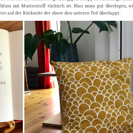
chluss mit Musterstoff tückisch ist. Man muss gut überlegen, w
äter auf der Rückseite der obere den unteren Teil überlappt.