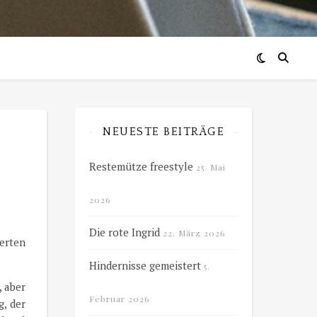
NEUESTE BEITRÄGE
Restemütze freestyle
25. Mai
2026
Die rote Ingrid
22. März 2026
erten
Hindernisse gemeistert
5.
, aber
Februar 2026
g, der