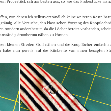
ein Probestück sah am besten aus, so wie das Probestücke man
fen, von denen ich selbstverständlich keine weiteren Reste hat
grämig. Alle Versuche, den klassischen Vorgang des Knopflochn
n, sondern andersherum, da die Löcher bereits vorhanden, schei
och anständig drumherum nähen zu können.
nen kleinen Streifen Stoff nähen und die Knopflöcher einfach a
h habe nun jeweils auf die Rückseite von innen besagten Str