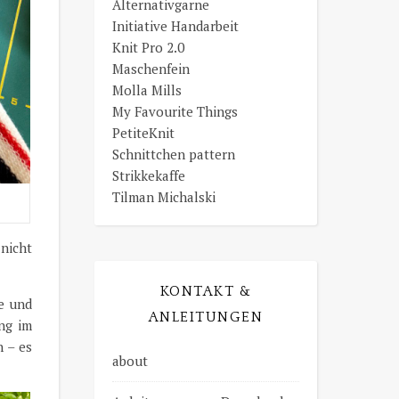
Alternativgarne
Initiative Handarbeit
Knit Pro 2.0
Maschenfein
Molla Mills
My Favourite Things
PetiteKnit
Schnittchen pattern
Strikkekaffe
Tilman Michalski
nicht
KONTAKT &
ne und
ANLEITUNGEN
ng im
n – es
about