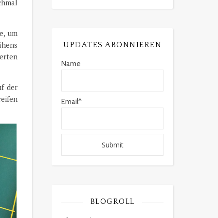
chmal
te, um
ähens
UPDATES ABONNIEREN
terten
Name
uf der
eifen
Email*
BLOGROLL