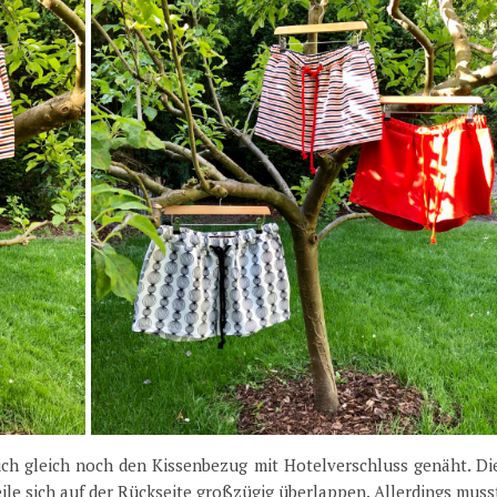
ch gleich noch den Kissenbezug mit Hotelverschluss genäht. Di
eile sich auf der Rückseite großzügig überlappen. Allerdings muss