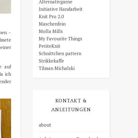
Alternativgarne
Initiative Handarbeit
Knit Pro 2.0
Maschenfein
Molla Mills
nen –
My Favourite Things
dmete
PetiteKnit
meiner
Schnittchen pattern
Strikkekaffe
e auf
Tilman Michalski
da ich
ender
KONTAKT &
ANLEITUNGEN
about