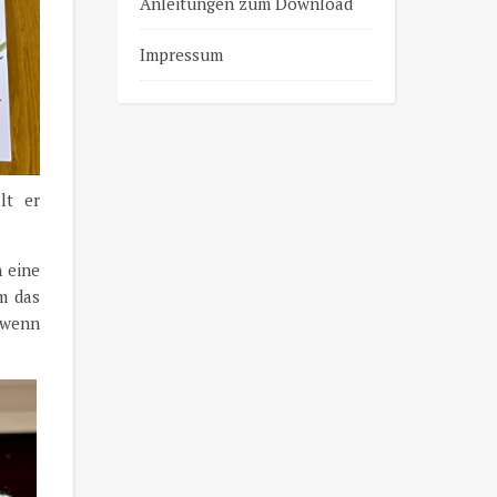
Anleitungen zum Download
Impressum
lt er
h eine
m das
 wenn