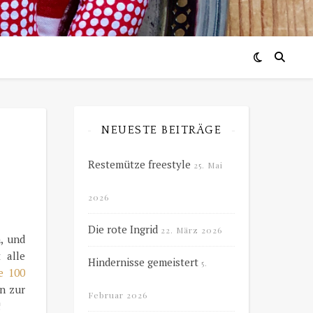
NEUESTE BEITRÄGE
Restemütze freestyle
25. Mai
2026
Die rote Ingrid
22. März 2026
h, und
 alle
Hindernisse gemeistert
5.
e 100
n zur
Februar 2026
!