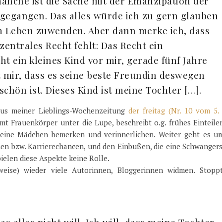
manche ist die Sache mit der Emanzipation der
gegangen. Das alles würde ich zu gern glauben
 Leben zuwenden. Aber dann merke ich, dass
entrales Recht fehlt: Das Recht ein
t ein kleines Kind vor mir, gerade fünf Jahre
t mir, dass es seine beste Freundin deswegen
schön ist. Dieses Kind ist meine Tochter […].
 aus meiner Lieblings-Wochenzeitung
der freitag (Nr. 10 vom 5.
t Frauenkörper unter die Lupe, beschreibt o.g. frühes Einteile
 kleine Mädchen bemerken und verinnerlichen. Weiter geht es u
 bzw. Karrierechancen, und den Einbußen, die eine Schwangers
ielen diese Aspekte keine Rolle.
weise) wieder viele Autorinnen, Bloggerinnen widmen. Stopp