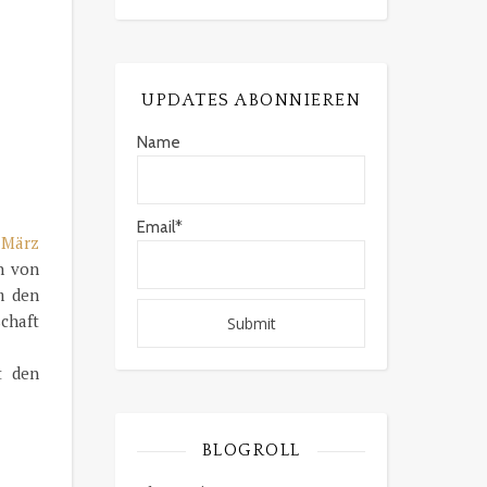
UPDATES ABONNIEREN
Name
Email*
 März
n von
m den
chaft
t den
BLOGROLL