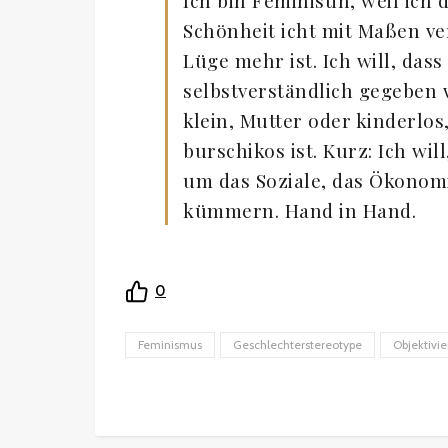
Ich bin Feministin, weil ich d
Schönheit icht mit Maßen ver
Lüge mehr ist. Ich will, da
selbstverständlich gegeben 
klein, Mutter oder kinderlo
burschikos ist. Kurz: Ich w
um das Soziale, das Ökonomi
kümmern. Hand in Hand.
0
Feminismus
Geschlechterstereotype
Objektivi