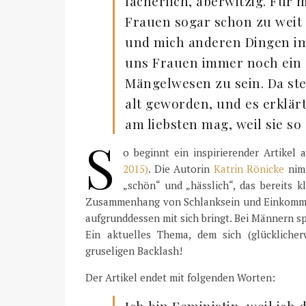
lächerlich, aberwitzig. Für 
Frauen sogar schon zu weit 
und mich anderen Dingen im
uns Frauen immer noch ein z
Mängelwesen zu sein. Da steh
alt geworden, und es erklär
am liebsten mag, weil sie so 
S
o beginnt ein inspirierender Artikel
2015)
. Die Autorin
Katrin Rönicke
nimm
„schön“ und „hässlich“, das bereits
Zusammenhang von Schlanksein und Einkommen
aufgrunddessen mit sich bringt. Bei Männern sp
Ein aktuelles Thema, dem sich (glücklicher
gruseligen Backlash!
Der Artikel endet mit folgenden Worten: