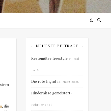
NEUESTE BEITRÄGE
Restemütze freestyle
25. Mai
2026
Die rote Ingrid
22. März 2026
ustern
Hindernisse gemeistert
5.
Februar 2026
n
, die