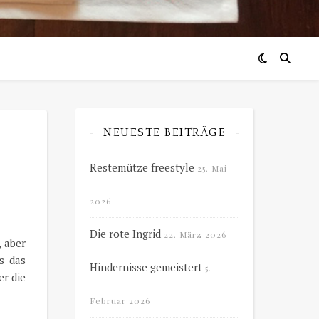
NEUESTE BEITRÄGE
Restemütze freestyle
25. Mai
2026
Die rote Ingrid
22. März 2026
, aber
s das
Hindernisse gemeistert
5.
r die
Februar 2026