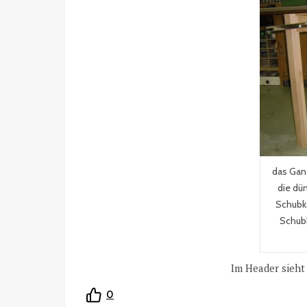
das Gan
die dü
Schubka
Schubk
Im Header sieht
0