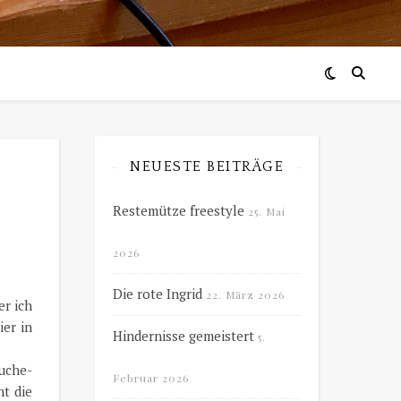
NEUESTE BEITRÄGE
Restemütze freestyle
25. Mai
2026
Die rote Ingrid
22. März 2026
er ich
er in
Hindernisse gemeistert
5.
uche-
Februar 2026
t die