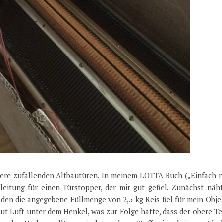
ere zufallenden Altbautüren. In meinem LOTTA-Buch („Einfach 
leitung für einen Türstopper, der mir gut gefiel. Zunächst näht
, den die angegebene Füllmenge von 2,5 kg Reis fiel für mein Obje
gut Luft unter dem Henkel, was zur Folge hatte, dass der obere Te