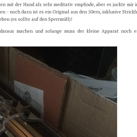
ken mit der Hand als sehr meditativ empfinde, aber es juckte mir 
n – noch dazu ist es ein Original aus den 50ern, inklusive Strick
ben (es sollte auf den Sperrmüll)!
t daraus machen und solange muss der kleine Apparat noch e