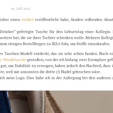
19. Juli 2012
ktober einen
Artikel
veröffentlicht habe, fanden reißenden Absa
Drücker“-gefertigte Tasche für den Geburtstag einer Kollegin. 
e weitere bat, die sie ihrer Tochter schenken wolle. Mehrere Kolle
einem riesigen Bestellbogen zu IKEA fuhr, um Stoffe einzukaufen.
res Taschen-Modell entdeckt, das sie sehr schön fanden. Nach ei
er Wendetasche
gestoßen, von der ich bislang zwei Exemplare gef
 gut, um Stabilität zu erzeugen, haben jedoch den Nachteil, dass 
, weil mir ansonsten die dritte (!) Nadel gebrochen wäre.
ch mein Logo. Dies habe ich in der Aufregung bei den anderen 