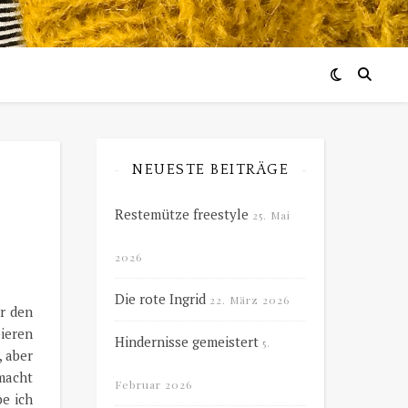
NEUESTE BEITRÄGE
Restemütze freestyle
25. Mai
2026
Die rote Ingrid
22. März 2026
r den
ieren
Hindernisse gemeistert
5.
, aber
rmacht
Februar 2026
be ich