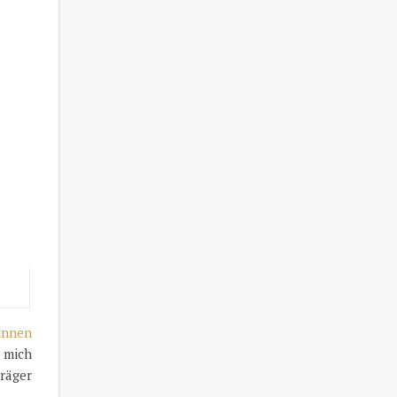
innen
r mich
räger