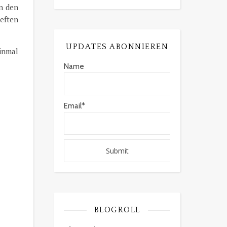
in den
heften
UPDATES ABONNIEREN
inmal
Name
Email*
BLOGROLL