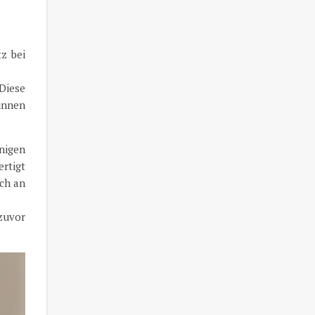
tz bei
Diese
ginnen
nigen
ertigt
ich an
zuvor