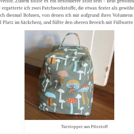
erlor. Zudem sollte es ein besonderer Stoff sein – kein gewöhnl
ergatterte ich zwei Patchworkstoffe, die etwas fester als gewöh
ich diesmal Bohnen, von denen ich mir aufgrund ihres Volumens
el Platz im Säckchen), und füllte den oberen Bereich mit Füllwatte
Türstopper aus Pilzstoff