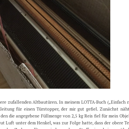
ere zufallenden Altbautüren. In meinem LOTTA-Buch („Einfach 
leitung für einen Türstopper, der mir gut gefiel. Zunächst näht
, den die angegebene Füllmenge von 2,5 kg Reis fiel für mein Obje
gut Luft unter dem Henkel, was zur Folge hatte, dass der obere Te