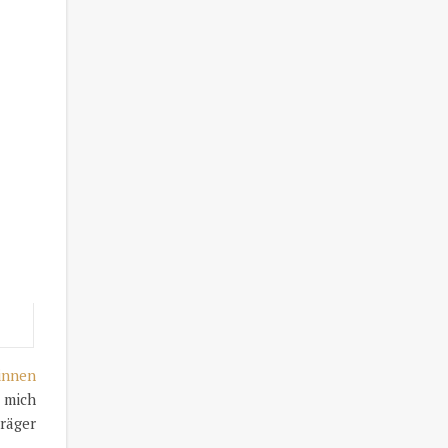
innen
r mich
räger