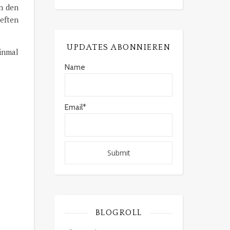
in den
heften
UPDATES ABONNIEREN
inmal
Name
Email*
BLOGROLL