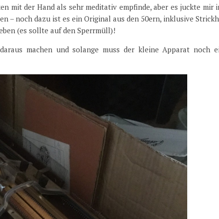
ken mit der Hand als sehr meditativ empfinde, aber es juckte mir 
n – noch dazu ist es ein Original aus den 50ern, inklusive Strick
ben (es sollte auf den Sperrmüll)!
t daraus machen und solange muss der kleine Apparat noch e