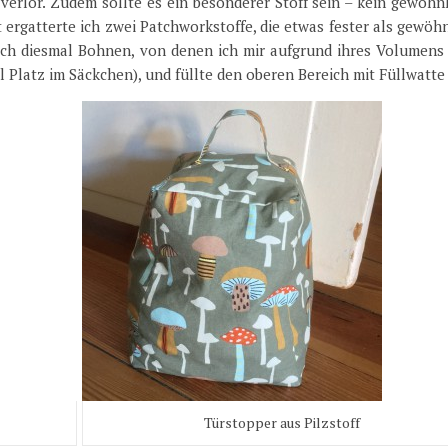
erlor. Zudem sollte es ein besonderer Stoff sein – kein gewöhnl
ergatterte ich zwei Patchworkstoffe, die etwas fester als gewöh
ich diesmal Bohnen, von denen ich mir aufgrund ihres Volumens
el Platz im Säckchen), und füllte den oberen Bereich mit Füllwatte
Türstopper aus Pilzstoff