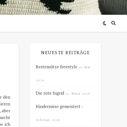
NEUESTE BEITRÄGE
Restemütze freestyle
25. Mai
2026
Die rote Ingrid
22. März 2026
r den
ieren
Hindernisse gemeistert
5.
, aber
rmacht
Februar 2026
be ich