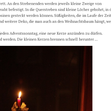
brett. An den Strebenenden werden jeweils kleine Zweige von
t befestigt. In die Querstreben sind kleine Löcher gebohrt, in d
inen gesteckt werden können. Süßigkeiten, die im Laufe der Zei
nd weitere Deko, die man auch an den Weihnachtsbaum hängt, w
s jeden Adventssonntag, eine neue Kerze anzünden zu dürfen.
nd werden. Die kleinen Kerzen brennen schnell herunter …