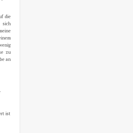
uf die
 sich
meine
einem
wenig
se zu
abe an
r
rt ist