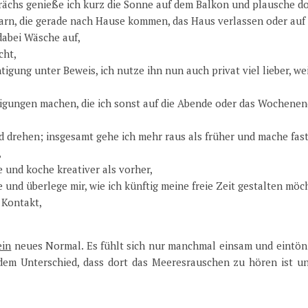
prächs genieße ich kurz die Sonne auf dem Balkon und plausche do
rn, die gerade nach Hause kommen, das Haus verlassen oder auf 
dabei Wäsche auf,
cht,
tigung unter Beweis, ich nutze ihn nun auch privat viel lieber, wei
digungen machen, die ich sonst auf die Abende oder das Wochene
d drehen; insgesamt gehe ich mehr raus als früher und mache fas
,
 und koche kreativer als vorher,
 und überlege mir, wie ich künftig meine freie Zeit gestalten möc
h Kontakt,
in
neues Normal. Es fühlt sich nur manchmal einsam und eintöni
dem Unterschied, dass dort das Meeresrauschen zu hören ist un