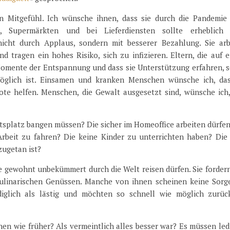
Mitgefühl. Ich wünsche ihnen, dass sie durch die Pandemie 
n, Supermärkten und bei Lieferdiensten sollte erheblich
cht durch Applaus, sondern mit besserer Bezahlung. Sie arb
d tragen ein hohes Risiko, sich zu infizieren. Eltern, die auf
Momente der Entspannung und dass sie Unterstützung erfahren, s
öglich ist. Einsamen und kranken Menschen wünsche ich, das
te helfen. Menschen, die Gewalt ausgesetzt sind, wünsche ich,
itsplatz bangen müssen? Die sicher im Homeoffice arbeiten dürfe
rbeit zu fahren? Die keine Kinder zu unterrichten haben? Die 
zugetan ist?
wie gewohnt unbekümmert durch die Welt reisen dürfen. Sie forder
ulinarischen Genüssen. Manche von ihnen scheinen keine Sorg
diglich als lästig und möchten so schnell wie möglich zurüc
n wie früher? Als vermeintlich alles besser war? Es müssen led