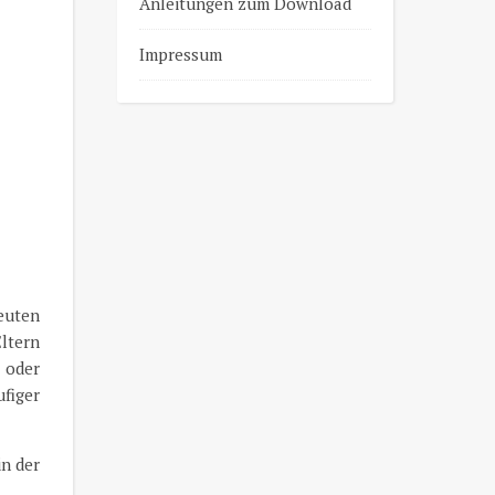
Anleitungen zum Download
Impressum
euten
Eltern
 oder
ufiger
in der