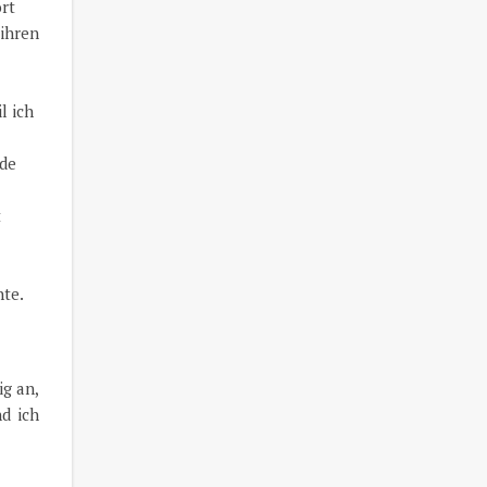
rt
ihren
l ich
nde
t
hte.
g an,
d ich