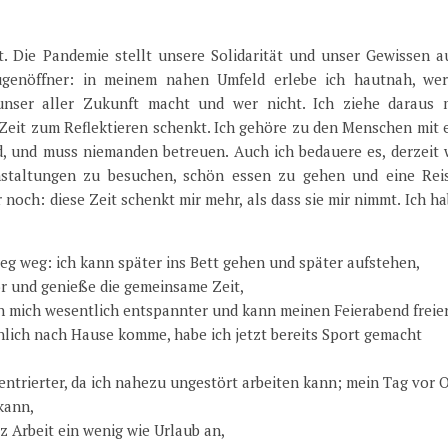
t. Die Pandemie stellt unsere Solidarität und unser Gewissen a
ugenöffner: in meinem nahen Umfeld erlebe ich hautnah, wer
unser aller Zukunft macht und wer nicht. Ich ziehe daraus 
 Zeit zum Reflektieren schenkt. Ich gehöre zu den Menschen mit 
nd, und muss niemanden betreuen. Auch ich bedauere es, derzeit 
nstaltungen zu besuchen, schön essen zu gehen und eine Rei
 noch: diese Zeit schenkt mir mehr, als dass sie mir nimmt. Ich h
eg weg: ich kann später ins Bett gehen und später aufstehen,
r und genieße die gemeinsame Zeit,
h mich wesentlich entspannter und kann meinen Feierabend freie
nlich nach Hause komme, habe ich jetzt bereits Sport gemacht
ntrierter, da ich nahezu ungestört arbeiten kann; mein Tag vor O
 kann,
 Arbeit ein wenig wie Urlaub an,