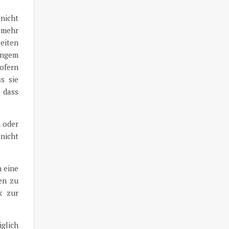
nicht
 mehr
eiten
 engem
ofern
s sie
 dass
n oder
nicht
n eine
en zu
k zur
iglich