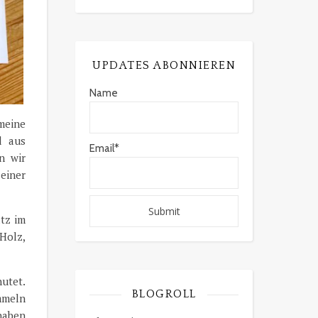
UPDATES ABONNIEREN
Name
meine
d aus
Email*
n wir
einer
atz im
Holz,
nutet.
BLOGROLL
mmeln
 haben