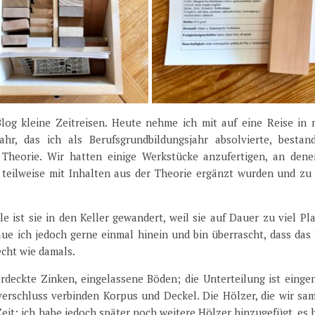
log kleine Zeitreisen. Heute nehme ich mit auf eine Reise in 
jahr, das ich als Berufsgrundbildungsjahr absolvierte, bestan
 Theorie. Wir hatten einige Werkstücke anzufertigen, an dene
teilweise mit Inhalten aus der Theorie ergänzt wurden und zu 
le ist sie in den Keller gewandert, weil sie auf Dauer zu viel Pl
 ich jedoch gerne einmal hinein und bin überrascht, dass das 
echt wie damals.
verdeckte Zinken, eingelassene Böden; die Unterteilung ist einge
erschluss verbinden Korpus und Deckel. Die Hölzer, die wir sa
eit; ich habe jedoch später noch weitere Hölzer hinzugefügt, es