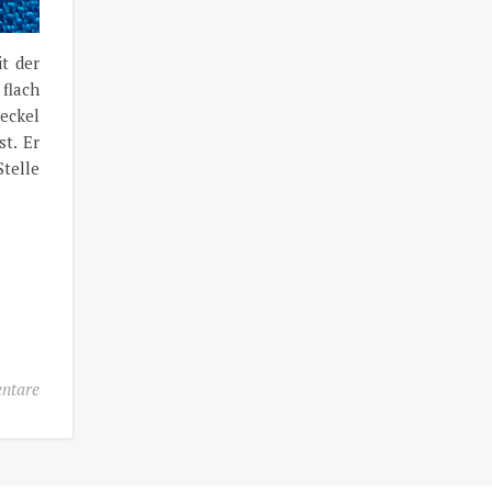
t der
 flach
deckel
st. Er
telle
ntare