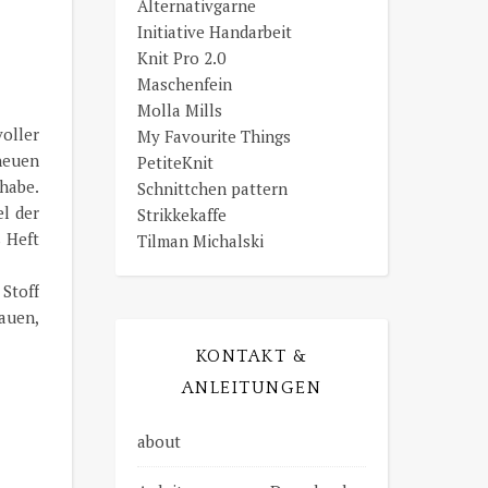
Alternativgarne
Initiative Handarbeit
Knit Pro 2.0
Maschenfein
Molla Mills
oller
My Favourite Things
neuen
PetiteKnit
 habe.
Schnittchen pattern
l der
Strikkekaffe
s Heft
Tilman Michalski
 Stoff
auen,
KONTAKT &
ANLEITUNGEN
about