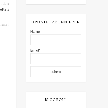
in den
heften
UPDATES ABONNIEREN
inmal
Name
Email*
BLOGROLL