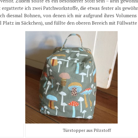
erlor. Zudem sollte es ein besonderer Stoff sein – kein gewöhnl
ergatterte ich zwei Patchworkstoffe, die etwas fester als gewöh
ich diesmal Bohnen, von denen ich mir aufgrund ihres Volumens
el Platz im Säckchen), und füllte den oberen Bereich mit Füllwatte
Türstopper aus Pilzstoff