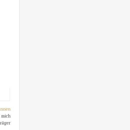
innen
r mich
räger