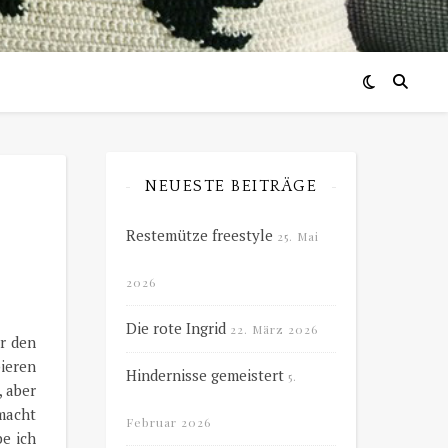
NEUESTE BEITRÄGE
Restemütze freestyle
25. Mai
2026
Die rote Ingrid
22. März 2026
r den
ieren
Hindernisse gemeistert
5.
, aber
rmacht
Februar 2026
be ich