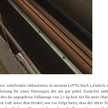
ere zufallenden Altbautüren. In meinem LOTTA-Buch („Einfach 
leitung für einen Türstopper, der mir gut gefiel. Zunächst näht
, den die angegebene Füllmenge von 2,5 kg Reis fiel für mein Obje
gut Luft unter dem Henkel, was zur Folge hatte, dass der obere Te