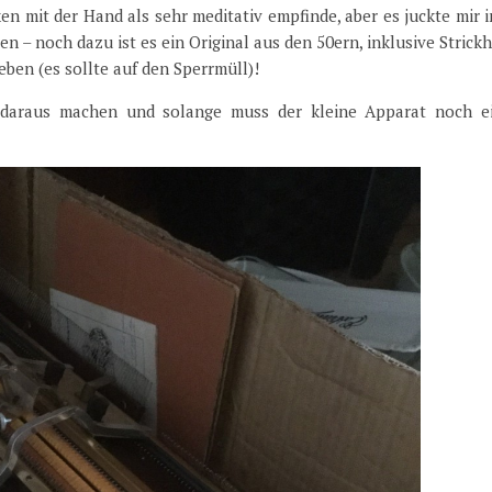
ken mit der Hand als sehr meditativ empfinde, aber es juckte mir 
n – noch dazu ist es ein Original aus den 50ern, inklusive Strick
ben (es sollte auf den Sperrmüll)!
t daraus machen und solange muss der kleine Apparat noch e