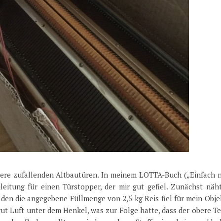
ere zufallenden Altbautüren. In meinem LOTTA-Buch („Einfach 
leitung für einen Türstopper, der mir gut gefiel. Zunächst näht
, den die angegebene Füllmenge von 2,5 kg Reis fiel für mein Obje
gut Luft unter dem Henkel, was zur Folge hatte, dass der obere Te