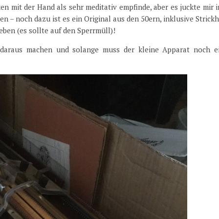
ken mit der Hand als sehr meditativ empfinde, aber es juckte mir 
n – noch dazu ist es ein Original aus den 50ern, inklusive Strick
ben (es sollte auf den Sperrmüll)!
t daraus machen und solange muss der kleine Apparat noch e