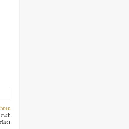
innen
r mich
räger