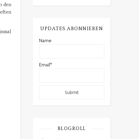
in den
heften
UPDATES ABONNIEREN
inmal
Name
Email*
BLOGROLL