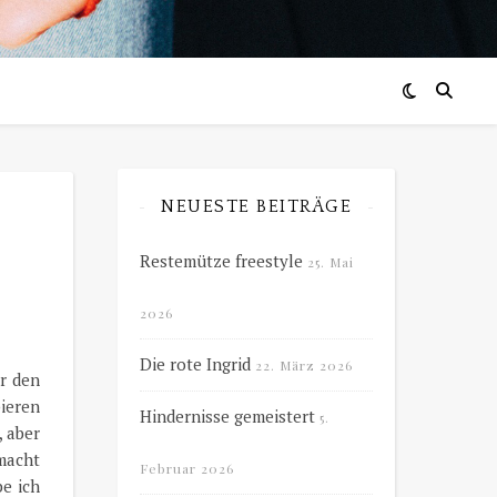
NEUESTE BEITRÄGE
Restemütze freestyle
25. Mai
2026
Die rote Ingrid
22. März 2026
r den
ieren
Hindernisse gemeistert
5.
, aber
rmacht
Februar 2026
be ich