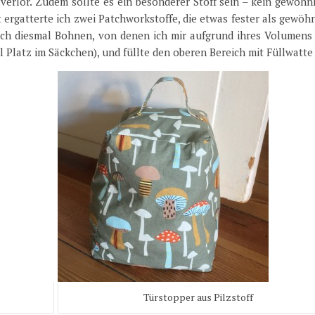
erlor. Zudem sollte es ein besonderer Stoff sein – kein gewöhnl
ergatterte ich zwei Patchworkstoffe, die etwas fester als gewöh
ich diesmal Bohnen, von denen ich mir aufgrund ihres Volumens
el Platz im Säckchen), und füllte den oberen Bereich mit Füllwatte
Türstopper aus Pilzstoff