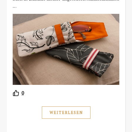
…
0
WEITERLESEN